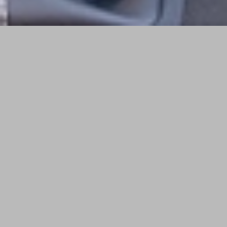
2021
Technische Daten
Audi Q3 Sportback
Hubraum: 1.986 ccm
Leistung: 150 PS
Höchstgeschwindigkeit: 220 km/h