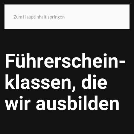
Zum Hauptinhalt springen
Führer­schein­
klas­sen, die
wir aus­bilden