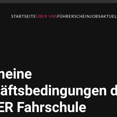
STARTSEITE
ÜBER UNS
FÜHRERSCHEIN
JOBS
AKTUEL
meine
äftsbedingungen d
ER Fahrschule