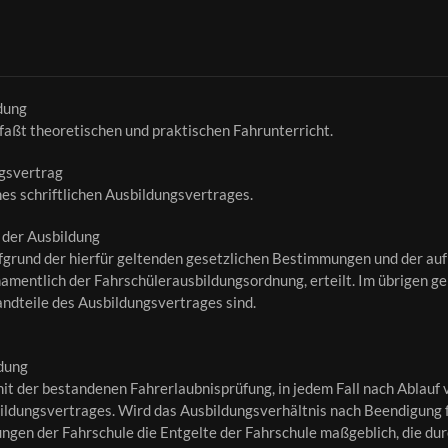
dung
aßt theoretischen und praktischen Fahrunterricht.
ngsvertrag
nes schriftlichen Ausbildungsvertrages.
 der Ausbildung
fgrund der hierfür geltenden gesetzlichen Bestimmungen und der au
mentlich der Fahrschülerausbildungsordnung, erteilt. Im übrigen g
ndteile des Ausbildungsvertrages sind.
dung
it der bestandenen Fahrerlaubnisprüfung, in jedem Fall nach Ablauf
ildungsvertrages. Wird das Ausbildungsverhältnis nach Beendigung for
ngen der Fahrschule die Entgelte der Fahrschule maßgeblich, die dur