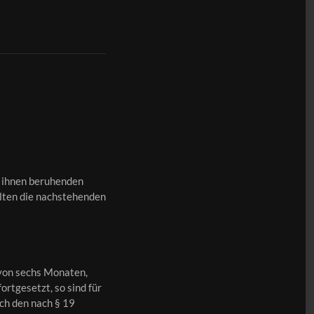
f ihnen beruhenden
elten die nachstehenden
 von sechs Monaten,
tgesetzt, so sind für
ch den nach § 19