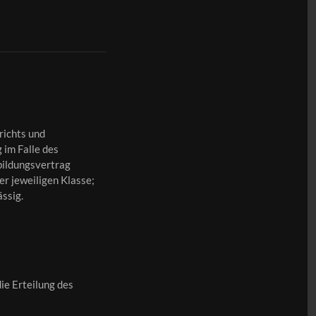
richts und
g im Falle des
sbildungsvertrag
r jeweiligen Klasse;
ässig.
ie Erteilung des